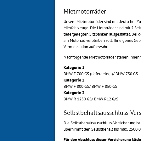
Mietmotorräder
Unsere Mietmotorräder sind mit deutscher Zu
Mietfahrzeuge. Die Motorräder sind mit 2 Sei
tiefergelegten Sitzbänken ausgestattet. Bei 
am Motorrad verbleiben soll. Ihr eigenes Gepäc
Vermietstation aufbewahrt.
Nachfolgende Mietmotorräder stehen Ihnen f
Kategorie 1
BMW F 700 GS (tiefergelegt)/ BMW 750 GS
Kategorie 2
BMW F 800 GS/ BMW F 850 GS
Kategorie 3
BMW R 1250 GS/ BMW R12 G/S
Selbstbehaltsausschluss-Ver
Die Selbstbehaltsausschluss-Versicherung ist
übernimmt den Selbstbehalt bis max. 2500,0
Für den Abschluss dieser Versicherung klicke