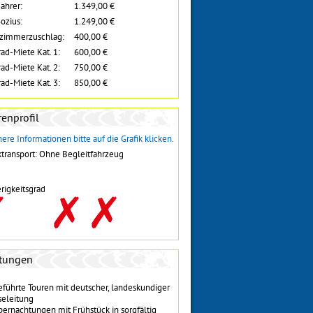
Fahrer:
1.349,00 €
Sozius:
1.249,00 €
lzimmerzuschlag:
400,00 €
ad-Miete Kat. 1:
600,00 €
ad-Miete Kat. 2:
750,00 €
ad-Miete Kat. 3:
850,00 €
enprofil
ere Informationen bitte auf die Grafik klicken.
transport: Ohne Begleitfahrzeug
rigkeitsgrad
stungen
eführte Touren mit deutscher, landeskundiger
seleitung
bernachtungen mit Frühstück in sorgfältig