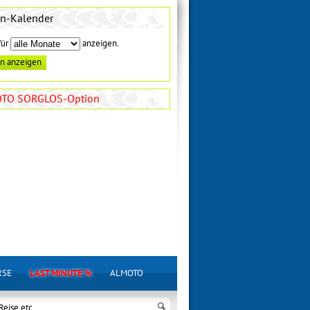
en-Kalender
für
anzeigen.
TO SORGLOS-Option
RSE
LAST MINUTE %
ALMOTO