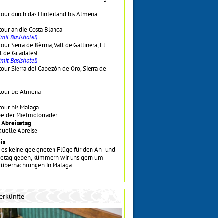
tour durch das Hinterland bis Almeria
tour an die Costa Blanca
(mit Basishotel)
our Serra de Bèrnia, Vall de Gallinera, El
ll de Guadalest
(mit Basishotel)
our Sierra del Cabezón de Oro, Sierra de
a
tour bis Almeria
tour bis Malaga
e der Mietmotorräder
- Abreisetag
duelle Abreise
is
e es keine geeigneten Flüge für den
An- und
setag
geben, kümmern wir uns gern um
zübernachtungen in Malaga.
erkünfte