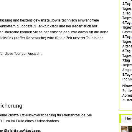
2.Tag
Tages
3.Tag
Tages
lassung und bestens gewartete, sowie technisch einwandfreie
4.Tag
tenkoffern, 1 Topcase, 1 Tankrucksack und bei Bedarf auch mit
Tagest
der Übergabe können Sie selber entscheiden, was davon für die Reise
Caste
5.Tag
kstück (Koffer, Reisetasche) wird für die Zeit unserer Tour in der
Tagest
Aitan
6.Tag
ür diese Tour zur Auswahl:
Tages
7.Tag
Tages
Abgab
8.Tag 
Indivi
Hinwe
Sollt
Abrei
Zusat
sicherung
 eine Zusatz-Kfz-Kaskoversicherung für Mietfahrzeuge. Sie
Unt
0 Euro im Falle eines Kaskoschadens.
n Sie bitte auf das Logo.