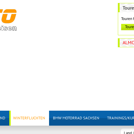
Tour
Touren 
ALMO
AND
WINTERFLUCHTEN
BMW MOTORRAD SACHSEN
TRAININGS/KU