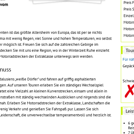
Preis 
s vom
Preis 
Einze
Motorr
Motorr
nten ist das größte Altersheim von Europa, das ist per se nichts
Motorr
Klima mit wenig Regen, viel Sonne und hohen Temperaturen, wo selbst
r möglich ist. Freuen Sie sich auf die zahlreichen Gebirge im
Tour
decken Sie mit uns eine Region, wo in der Winterzeit Ruhe einzieht
 Motorradstrecken der Extraklasse unterwegs sein werden.
Für näh
Gepäck
enuss
lusiens „weiße Dörfer" und fahren auf griffig asphaltierten
Schwie
rgen. Auf unseren Touren erleben Sie ein ständiges Wechselspiel
tet eine Vielzahl an kleinen Kurvenstrecken, einsam und allein in
nstraßen mit ständig wechselnden Ausblicken und nirgends sind die
h. Erleben Sie Motorradstrecken der Extraklasse, Landschaften die
enig Verkehr und genießen Sie Fahrspaß pur. Lassen Sie sich
Lei
 Leidenschaft, die unverwechselbar temperamentvoll und herzlich ist.
6 g
Rei
7 Ü