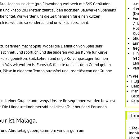
aus
ößte Hochhausdichte (pro Einwohner) weltweit mit 345 Gebäuden
4 e
en und knapp 203 Metern zählt zu den höchsten Bauwerken Spaniens
(Dr
berichtet. Wir werden uns die Zeit nehmen für einen kurzen
Für
ch ist, weil sie so sonderbar und unwirklich erscheint.
7. 
Hot
Küc
Shu
Eri
 zu befahren macht Spaß, wobei die Definition von Spaß sehr
Geg
s schnell und sportlich und die anderen wollen Kurve für Kurve
Hin
Gep
icke zu genießen. Spitzkehren und enge Kurvenpassagen können
Len
n. Was wir wollen ist Fahrspaß für alle und aus dem Grund geben
Ver
t, Pässe in eigenem Tempo, stressfrei und losgelöst von der Gruppe
Im Prei
Flug
Ben
Mahl
Leis
ur mit einer Gruppe unterwegs. Unsere Reisegruppen werden bewusst
Reis
. Die Mindestteilnehmerzahl bei dieser Tour beträgt 4 Personen.
Tou
our ist Malaga.
1.Tag 
 und Abreisetag
geben, kümmern wir uns gern um
Indivi
Überg