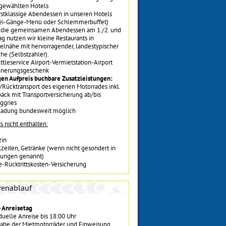
gewählten Hotels
rstklassige Abendessen in unseren Hotels
ei-Gänge-Menü oder Schlemmerbuffet)
 die gemeinsamen Abendessen am 1./2. und
Tag nutzen wir kleine Restaurants in
elnähe mit hervorragender, landestypischer
he (Selbstzahler).
ttleservice Airport-Vermietstation-Airport
nnerungsgeschenk
en Aufpreis buchbare Zusatzleistungen:
/Rücktransport des eigenen Motorrades inkl.
äck mit Transportversicherung ab/bis
ggries
ladung bundesweit möglich
s nicht enthalten:
zin
zeiten, Getränke (wenn nicht gesondert in
tungen genannt)
e-Rücktrittskosten-Versicherung
renablauf
- Anreisetag
duelle Anreise bis 18:00 Uhr
abe der Mietmotorräder und Einweisung