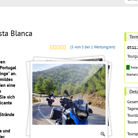
sta Blanca
Ter
(
5
von 5 bei
1
Wertung/en)
07.11.
Tourg
ren
Portugal
frei
inge" an.
Wartel
 mildes
den eine
e
Deta
Sie sich
Gesam
licante
Tages
Strände
Toursta
Toure
ga und
Toursp
er.