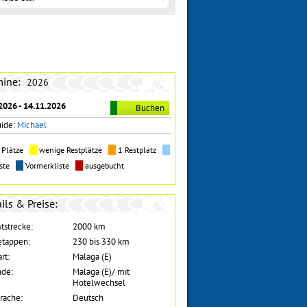
mine:
2026
2026 - 14.11.2026
Buchen
uide:
Michael
e Plätze
wenige Restplätze
1 Restplatz
iste
Vormerkliste
ausgebucht
ils & Preise:
tstrecke:
2000 km
etappen:
230 bis 330 km
rt:
Malaga (E)
nde:
Malaga (E)/ mit
Hotelwechsel
rache:
Deutsch