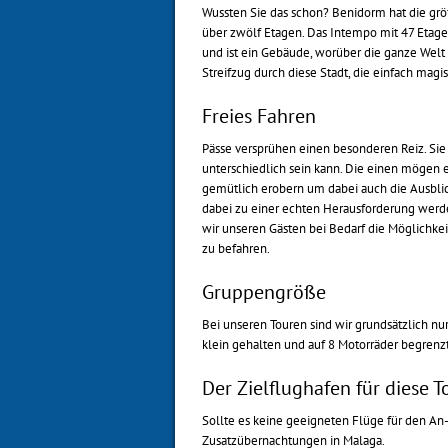
Wussten Sie das schon? Benidorm hat die gr
über zwölf Etagen. Das Intempo mit 47 Etag
und ist ein Gebäude, worüber die ganze Welt 
Streifzug durch diese Stadt, die einfach magis
Freies Fahren
Pässe versprühen einen besonderen Reiz. Sie
unterschiedlich sein kann. Die einen mögen e
gemütlich erobern um dabei auch die Ausbl
dabei zu einer echten Herausforderung werde
wir unseren Gästen bei Bedarf die Möglichkei
zu befahren.
Gruppengröße
Bei unseren Touren sind wir grundsätzlich n
klein gehalten und auf 8 Motorräder begrenzt
Der Zielflughafen für diese T
Sollte es keine geeigneten Flüge für den
An-
Zusatzübernachtungen in Malaga.