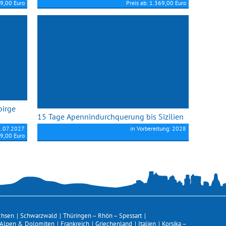
49,00 Euro
Preis ab: 1.369,00 Euro
birge
15 Tage Apennindurchquerung bis Sizilien
1.07.2027
in Vorbereitung: 2028
99,00 Euro
chsen
|
Schwarzwald
|
Thüringen – Rhön – Spessart
|
Alpen & Dolomiten
|
Frankreich
|
Griechenland
|
Italien
|
Korsika –