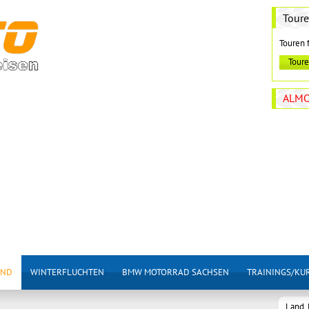
Tour
Touren 
ALMO
AND
WINTERFLUCHTEN
BMW MOTORRAD SACHSEN
TRAININGS/KU