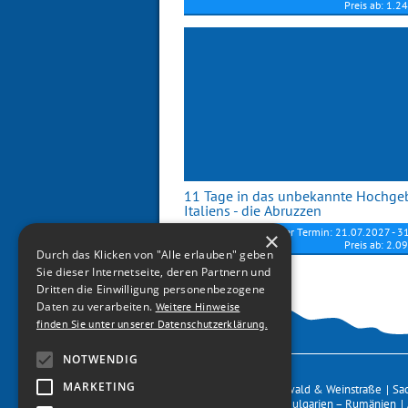
Preis ab: 1.2
11 Tage in das unbekannte Hochge
Italiens - die Abruzzen
Nächster Termin: 21.07.2027 - 3
×
Preis ab: 2.0
Durch das Klicken von "Alle erlauben" geben
Sie dieser Internetseite, deren Partnern und
Dritten die Einwilligung personenbezogene
Daten zu verarbeiten.
Weitere Hinweise
finden Sie unter unserer Datenschutzerklärung.
NOTWENDIG
Tourenkalender
rrad Reisen auf YouTube
ALMOTO Motorrad Reisen auf Instagram
ALMOTO Motorrad Reisen auf Facebook
ALMOTO Motorrad Reisen auf WhatsApp
MARKETING
Deutschland
Pfälzerwald & Weinstraße
|
Sa
Ausland
Albanien – Bulgarien – Rumänien
|