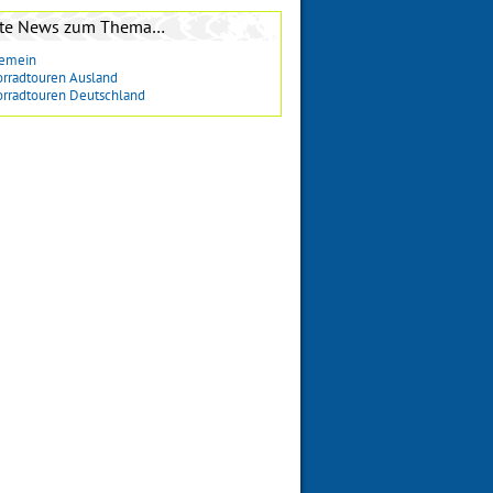
zte News zum Thema…
gemein
rradtouren Ausland
rradtouren Deutschland