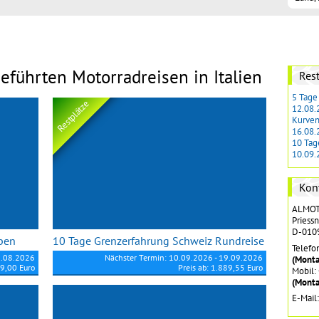
eführten Motorradreisen in Italien
Rest
5 Tage
Restplätze
12.08.
Kurvent
16.08.
10 Tag
10.09.
Kon
ALMOTO
Priessn
D-010
lpen
10 Tage Grenzerfahrung Schweiz Rundreise
Telefo
2.08.2026
Nächster Termin: 10.09.2026 - 19.09.2026
(Monta
69,00 Euro
Preis ab: 1.889,55 Euro
Mobil:
(Monta
E-Mail