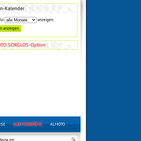
en-Kalender
für
anzeigen.
TO SORGLOS-Option
RSE
LAST MINUTE %
ALMOTO